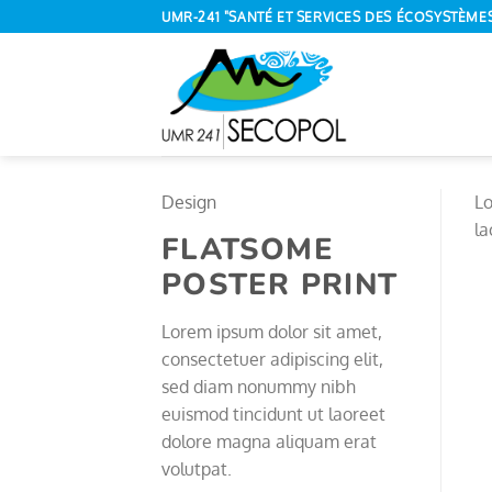
Passer
UMR-241 "SANTÉ ET SERVICES DES ÉCOSYSTÈME
au
contenu
Design
Lo
la
FLATSOME
POSTER PRINT
Lorem ipsum dolor sit amet,
consectetuer adipiscing elit,
sed diam nonummy nibh
euismod tincidunt ut laoreet
dolore magna aliquam erat
volutpat.