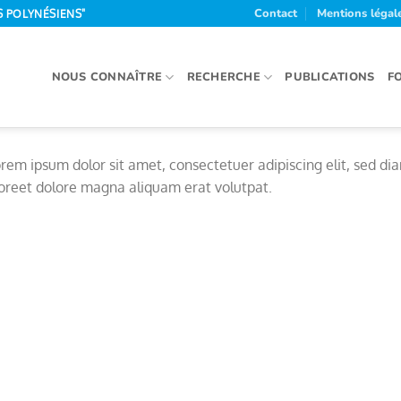
Contact
Mentions légal
S POLYNÉSIENS"
NOUS CONNAÎTRE
RECHERCHE
PUBLICATIONS
F
rem ipsum dolor sit amet, consectetuer adipiscing elit, sed 
oreet dolore magna aliquam erat volutpat.