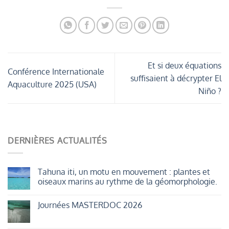
Et si deux équations
Conférence Internationale
suffisaient à décrypter El
Aquaculture 2025 (USA)
Niño ?
DERNIÈRES ACTUALITÉS
Tahuna iti, un motu en mouvement : plantes et
oiseaux marins au rythme de la géomorphologie.
Aucun
commentaire
Journées MASTERDOC 2026
sur
Tahuna
Aucun
iti,
commentaire
un
sur