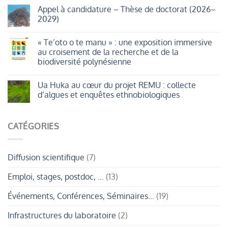
motu
Journées
Appel à candidature – Thèse de doctorat (2026–
en
MASTERDOC
mouvement
2029)
2026
:
plantes
Aucun
et
commentaire
« Te’oto o te manu » : une exposition immersive
oiseaux
sur
marins
Appel
au croisement de la recherche et de la
au
à
biodiversité polynésienne
rythme
candidature
de
–
Aucun
la
Thèse
commentaire
géomorphologie.
de
Ua Huka au cœur du projet REMU : collecte
sur
doctorat
«
d’algues et enquêtes ethnobiologiques
(2026–
Te’oto
2029)
o
Aucun
te
commentaire
manu
sur
CATÉGORIES
»
Ua
:
Huka
une
au
exposition
cœur
immersive
du
Diffusion scientifique
(7)
au
projet
croisement
REMU
de
:
Emploi, stages, postdoc, …
(13)
la
collecte
recherche
d’algues
et
et
Événements, Conférences, Séminaires…
(19)
de
enquêtes
la
ethnobiologiques
biodiversité
Infrastructures du laboratoire
(2)
polynésienne