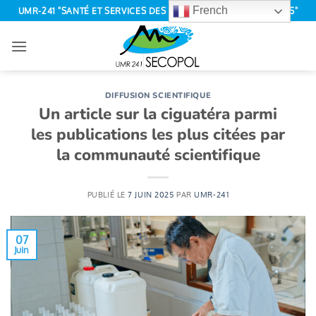
Passer
French
UMR-241 "SANTÉ ET SERVICES DES ÉCOSYSTÈMES POLYNÉSIENS"
au
contenu
DIFFUSION SCIENTIFIQUE
Un article sur la ciguatéra parmi
les publications les plus citées par
la communauté scientifique
PUBLIÉ LE
7 JUIN 2025
PAR
UMR-241
07
Juin