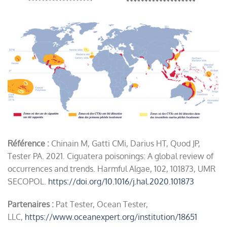
Évolution du nombre de cas d’intoxication déclarés entre
2000 et 2018 dans huit pays/régions où la ciguatéra est
endémique
Répartition mondiale de la ciguatéra. En rouge, les régions
où des cas de ciguatéra ont été rapportés. En orange et
Référence :
Chinain M, Gatti CMi, Darius HT, Quod JP,
jaune, les régions où les ciguatoxines (CTXs) ont été
Tester PA. 2021. Ciguatera poisonings: A global review of
détectées respectivement dans des poissons et invertébrés
occurrences and trends. Harmful Algae, 102, 101873, UMR
marins pêchés localement
SECOPOL.
https://doi.org/10.1016/j.hal.2020.101873
Partenaires :
Pat Tester, Ocean Tester,
LLC,
https://www.oceanexpert.org/institution/18651