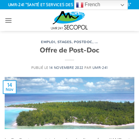
Passer
French
UMR-241 "SANTÉ ET SERVICES DES ÉCOSYSTÈMES POLYNÉSIENS"
au
contenu
EMPLOI, STAGES, POSTDOC, ...
Offre de Post-Doc
PUBLIÉ LE
14 NOVEMBRE 2022
PAR
UMR-241
14
Nov