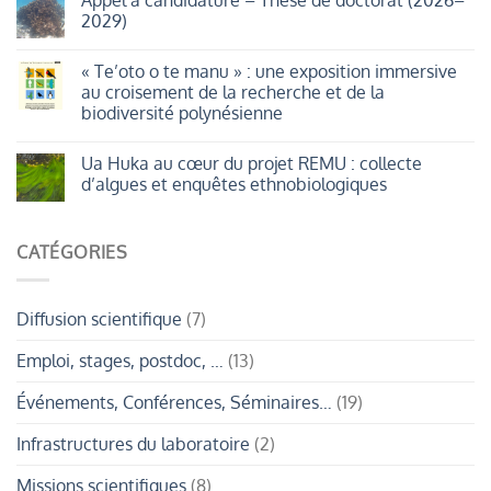
Appel à candidature – Thèse de doctorat (2026–
en
MASTERDOC
mouvement
2029)
2026
:
plantes
Aucun
et
commentaire
« Te’oto o te manu » : une exposition immersive
oiseaux
sur
marins
Appel
au croisement de la recherche et de la
au
à
biodiversité polynésienne
rythme
candidature
de
–
Aucun
la
Thèse
commentaire
géomorphologie.
de
Ua Huka au cœur du projet REMU : collecte
sur
doctorat
«
d’algues et enquêtes ethnobiologiques
(2026–
Te’oto
2029)
o
Aucun
te
commentaire
manu
sur
CATÉGORIES
»
Ua
:
Huka
une
au
exposition
cœur
immersive
du
Diffusion scientifique
(7)
au
projet
croisement
REMU
de
:
Emploi, stages, postdoc, …
(13)
la
collecte
recherche
d’algues
et
et
Événements, Conférences, Séminaires…
(19)
de
enquêtes
la
ethnobiologiques
biodiversité
Infrastructures du laboratoire
(2)
polynésienne
Missions scientifiques
(8)