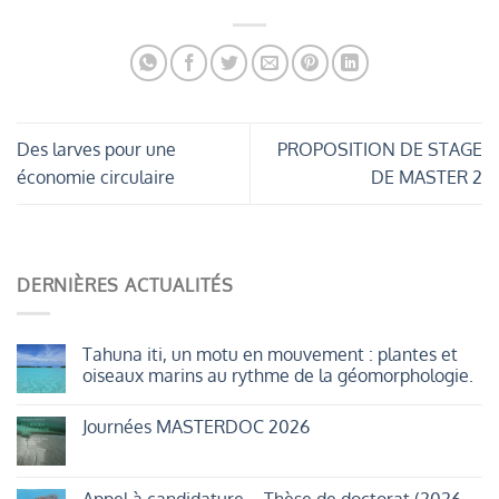
Des larves pour une
PROPOSITION DE STAGE
économie circulaire
DE MASTER 2
DERNIÈRES ACTUALITÉS
Tahuna iti, un motu en mouvement : plantes et
oiseaux marins au rythme de la géomorphologie.
Aucun
commentaire
Journées MASTERDOC 2026
sur
Tahuna
Aucun
iti,
commentaire
un
sur
motu
Journées