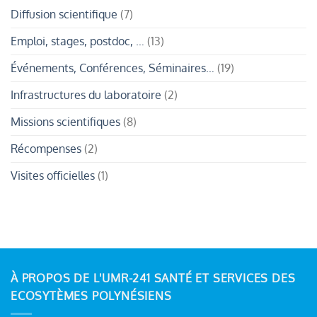
immersive
du
Diffusion scientifique
(7)
au
projet
croisement
REMU
de
:
Emploi, stages, postdoc, …
(13)
la
collecte
recherche
d’algues
et
et
Événements, Conférences, Séminaires…
(19)
de
enquêtes
la
ethnobiologiques
biodiversité
Infrastructures du laboratoire
(2)
polynésienne
Missions scientifiques
(8)
Récompenses
(2)
Visites officielles
(1)
À PROPOS DE L'UMR-241 SANTÉ ET SERVICES DES
ECOSYTÈMES POLYNÉSIENS