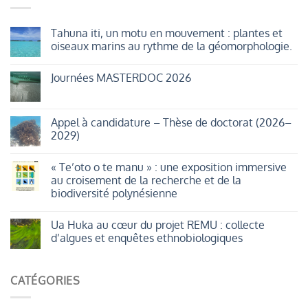
Tahuna iti, un motu en mouvement : plantes et
oiseaux marins au rythme de la géomorphologie.
Aucun
commentaire
Journées MASTERDOC 2026
sur
Tahuna
Aucun
iti,
commentaire
un
sur
motu
Journées
Appel à candidature – Thèse de doctorat (2026–
en
MASTERDOC
mouvement
2029)
2026
:
plantes
Aucun
et
commentaire
« Te’oto o te manu » : une exposition immersive
oiseaux
sur
marins
Appel
au croisement de la recherche et de la
au
à
biodiversité polynésienne
rythme
candidature
de
–
Aucun
la
Thèse
commentaire
géomorphologie.
de
Ua Huka au cœur du projet REMU : collecte
sur
doctorat
«
d’algues et enquêtes ethnobiologiques
(2026–
Te’oto
2029)
o
Aucun
te
commentaire
manu
sur
CATÉGORIES
»
Ua
:
Huka
une
au
exposition
cœur