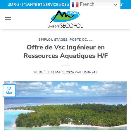
Passer
French
UMR-241 "SANTÉ ET SERVICES DES ÉCOSYSTÈMES POLYNÉSIENS"
au
contenu
EMPLOI, STAGES, POSTDOC, ...
Offre de Vsc Ingénieur en
Ressources Aquatiques H/F
PUBLIÉ LE
12 MARS 2026
PAR
UMR-241
12
Mar