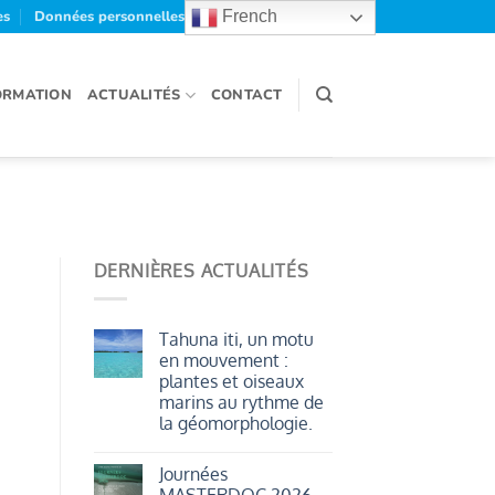
es
Données personnelles et cookies
French
ORMATION
ACTUALITÉS
CONTACT
DERNIÈRES ACTUALITÉS
Tahuna iti, un motu
en mouvement :
plantes et oiseaux
marins au rythme de
la géomorphologie.
Aucun
commentaire
Journées
sur
Tahuna
MASTERDOC 2026