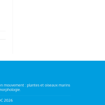
en mouvement : plantes et oiseaux marins
morphologie.
OC 2026