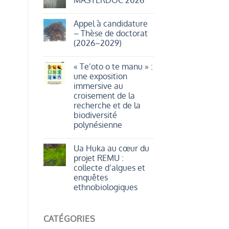
iti,
un
Aucun
motu
commentaire
Appel à candidature
en
sur
mouvement
Journées
– Thèse de doctorat
:
MASTERDOC
(2026–2029)
plantes
2026
et
Aucun
oiseaux
commentaire
marins
« Te’oto o te manu » :
sur
au
Appel
une exposition
rythme
à
de
immersive au
candidature
la
–
croisement de la
géomorphologie.
Thèse
recherche et de la
de
doctorat
biodiversité
(2026–
polynésienne
2029)
Aucun
commentaire
Ua Huka au cœur du
sur
«
projet REMU :
Te’oto
collecte d’algues et
o
te
enquêtes
manu
ethnobiologiques
»
:
Aucun
une
commentaire
exposition
sur
immersive
CATÉGORIES
Ua
au
Huka
croisement