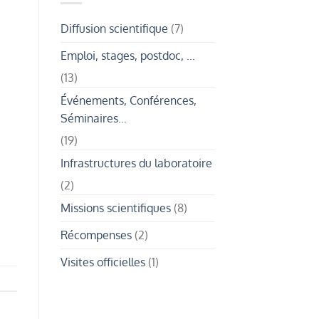
au
de
cœur
la
du
recherche
Diffusion scientifique
(7)
projet
et
REMU
de
:
Emploi, stages, postdoc, …
la
collecte
biodiversité
d’algues
polynésienne
(13)
et
enquêtes
ethnobiologiques
Événements, Conférences,
Séminaires…
(19)
Infrastructures du laboratoire
(2)
Missions scientifiques
(8)
Récompenses
(2)
Visites officielles
(1)