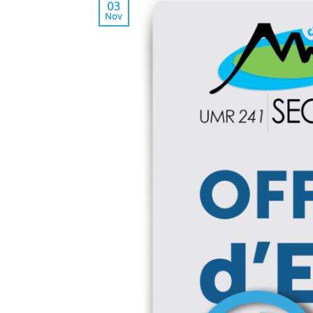
03
Nov