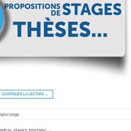
CONTINUER LA LECTURE
→
mploi
,
stage
MPLOI, STAGES, POSTDOC, ...