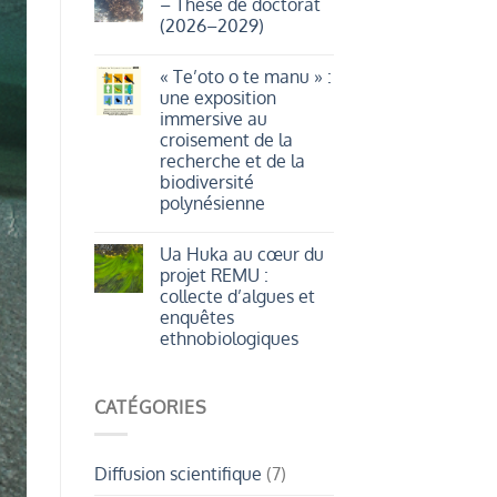
– Thèse de doctorat
:
MASTERDOC
(2026–2029)
plantes
2026
et
Aucun
oiseaux
commentaire
marins
« Te’oto o te manu » :
sur
au
Appel
une exposition
rythme
à
de
immersive au
candidature
la
–
croisement de la
géomorphologie.
Thèse
recherche et de la
de
doctorat
biodiversité
(2026–
polynésienne
2029)
Aucun
commentaire
Ua Huka au cœur du
sur
«
projet REMU :
Te’oto
collecte d’algues et
o
te
enquêtes
manu
ethnobiologiques
»
:
Aucun
une
commentaire
exposition
sur
immersive
CATÉGORIES
Ua
au
Huka
croisement
au
de
cœur
la
du
recherche
Diffusion scientifique
(7)
projet
et
REMU