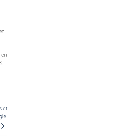
et
 en
s.
s et
gie.