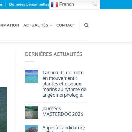
es
Données personnelles et cookies
French
ORMATION
ACTUALITÉS
CONTACT
DERNIÈRES ACTUALITÉS
Tahuna iti, un motu
en mouvement :
plantes et oiseaux
marins au rythme de
la géomorphologie.
Aucun
commentaire
Journées
sur
Tahuna
MASTERDOC 2026
iti,
un
Aucun
motu
commentaire
Appel à candidature
en
sur
mouvement
Journées