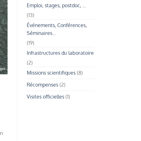
de
:
Emploi, stages, postdoc, …
la
collecte
biodiversité
d’algues
polynésienne
(13)
et
enquêtes
ethnobiologiques
Événements, Conférences,
Séminaires…
(19)
Infrastructures du laboratoire
(2)
Missions scientifiques
(8)
Récompenses
(2)
Visites officielles
(1)
un