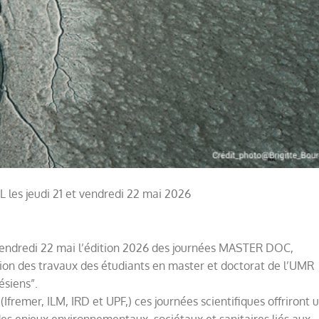
es jeudi 21 et vendredi 22 mai 2026
vendredi 22 mai l’édition 2026 des journées MASTER DOC,
ion des travaux des étudiants en master et doctorat de l’UMR
ésiens”.
Ifremer, ILM, IRD et UPF,) ces journées scientifiques offriront 
es enjeux environnementaux, sociétaux et sanitaires liés aux