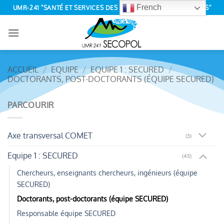
Passer
French
UMR-241 "SANTÉ ET SERVICES DES ÉCOSYSTÈMES POLYNÉSIENS"
au
contenu
ACCUEIL
/
EQUIPE
/
EQUIPE 1 : SECURED
/
DOCTORANTS, POST-DOCTORANTS (ÉQUIPE SECURED)
PARCOURIR
Axe transversal COMET
(3)
Equipe 1 : SECURED
(45)
Chercheurs, enseignants chercheurs, ingénieurs (équipe
SECURED)
Doctorants, post-doctorants (équipe SECURED)
Responsable équipe SECURED