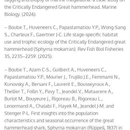
the Critically Endangered Great hammerhead. Marine
Biology. (2026).
– Boube T., Huveneers C., Papastamatiou Y.P., Wong-Sang
S., Charleux F., Gaertner J-C. Life stage-specific habitat
use and trophic ecology of the Critically Endangered great
hammerhead (Sphyrna mokarran). Rev Fish Biol Fisheries
35, 2235–2259. (2025).
– Boube T., Azam C-S., Guilbert A., Huveneers C.,
Papastamatiou Y.P., Mourier J., Trujillo J.E., Femmami N.,
Kunovsky A., Bersani F., Laurent E., Bousseyroux A.,
Thellier T., Follin Y., Pavy T., Jeandel V., Mataarere A.,
Burlot M., Bouyeure J., Rigoreau B., Rigoreau L.,
Lenormand A., Chalabi F., Hayek M., Jeandel J-M. and
Stenger P-L. First insights into the population
characteristics and seasonal occurrence of the great
hammerhead shark, Sphyrna mokarran (Rüppell, 1837) in