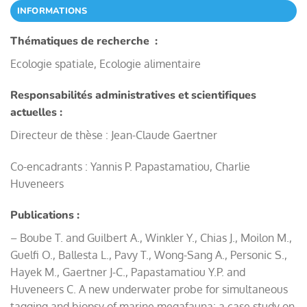
INFORMATIONS
Thématiques de recherche :
Ecologie spatiale, Ecologie alimentaire
Responsabilités administratives et scientifiques
actuelles :
Directeur de thèse : Jean-Claude Gaertner
Co-encadrants : Yannis P. Papastamatiou, Charlie
Huveneers
Publications :
– Boube T. and Guilbert A., Winkler Y., Chias J., Moilon M.,
Guelfi O., Ballesta L., Pavy T., Wong-Sang A., Personic S.,
Hayek M., Gaertner J-C., Papastamatiou Y.P. and
Huveneers C. A new underwater probe for simultaneous
tagging and biopsy of marine megafauna: a case study on