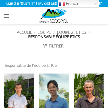
Passer
French
UMR-241 "SANTÉ ET SERVICES DES ÉCOSYSTÈMES POLYNÉSIENS"
au
contenu
ACCUEIL
/
EQUIPE
/
EQUIPE 2 : ETICS
/
RESPONSABLE ÉQUIPE ETICS
FILTRER
Responsable de l’équipe ETICS