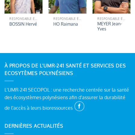
RESPONSABLE ÉQUIPE ETICS
RESPONSABLE ÉQUIPE ETICS
RESPONSABLE ÉQUIPE ETICS
MEYER Jean-
BOSSIN Hervé
HO Raimana
Yves
À PROPOS DE L'UMR-241 SANTÉ ET SERVICES DES
ECOSYTÈMES POLYNÉSIENS
L’UMR-241 SECOPOL : une recherche centrée sur la santé
des écosystèmes polynésiens afin d'assurer la durabilité
de l'accès à leurs bioressources
DERNIÈRES ACTUALITÉS