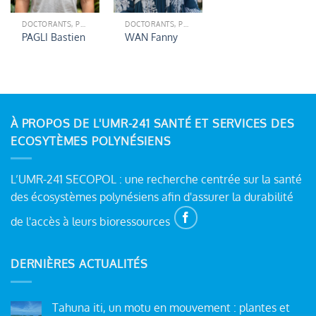
DOCTORANTS, POST-DOCTORANTS (ÉQUIPE ETICS)
DOCTORANTS, POST-DOCTORANTS (ÉQUIPE ETICS)
PAGLI Bastien
WAN Fanny
À PROPOS DE L'UMR-241 SANTÉ ET SERVICES DES
ECOSYTÈMES POLYNÉSIENS
L’UMR-241 SECOPOL : une recherche centrée sur la santé
des écosystèmes polynésiens afin d'assurer la durabilité
de l'accès à leurs bioressources
DERNIÈRES ACTUALITÉS
Tahuna iti, un motu en mouvement : plantes et