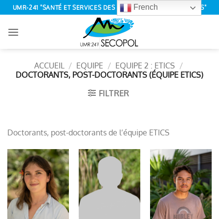
Passer
French
UMR-241 "SANTÉ ET SERVICES DES ÉCOSYSTÈMES POLYNÉSIENS"
au
contenu
ACCUEIL
/
EQUIPE
/
EQUIPE 2 : ETICS
/
DOCTORANTS, POST-DOCTORANTS (ÉQUIPE ETICS)
FILTRER
Doctorants, post-doctorants de l’équipe ETICS