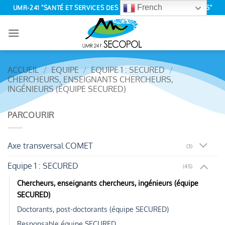
Passer
French
UMR-241 "SANTÉ ET SERVICES DES ÉCOSYSTÈMES POLYNÉSIENS"
au
contenu
ACCUEIL
/
EQUIPE
/
EQUIPE 1 : SECURED
/
CHERCHEURS, ENSEIGNANTS CHERCHEURS,
INGÉNIEURS (ÉQUIPE SECURED)
PARCOURIR
Axe transversal COMET
(3)
Equipe 1 : SECURED
(45)
Chercheurs, enseignants chercheurs, ingénieurs (équipe
SECURED)
Doctorants, post-doctorants (équipe SECURED)
Responsable équipe SECURED