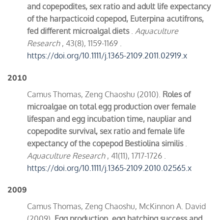
and copepodites, sex ratio and adult life expectancy
of the harpacticoid copepod, Euterpina acutifrons,
fed different microalgal diets
.
Aquaculture
Research
, 43(8), 1159-1169 .
https://doi.org/10.1111/j.1365-2109.2011.02919.x
2010
Camus Thomas, Zeng Chaoshu (2010).
Roles of
microalgae on total egg production over female
lifespan and egg incubation time, naupliar and
copepodite survival, sex ratio and female life
expectancy of the copepod Bestiolina similis
.
Aquaculture Research
, 41(11), 1717-1726 .
https://doi.org/10.1111/j.1365-2109.2010.02565.x
2009
Camus Thomas, Zeng Chaoshu, McKinnon A. David
(2009).
Egg production, egg hatching success and