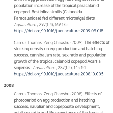
population increase of the tropical paracalanid
copepod, Bestiolina similis (Calanoida:
Paracalanidae) fed different microalgal diets
.
Aquaculture
, 297(1-4), 169-175 .
https://doi.org/10.1016/j.aquaculture.2009.09.018
Camus Thomas, Zeng Chaoshu (2009).
The effects of
stocking density on egg production and hatching
success, cannibalism rate, sex ratio and population
growth of the tropical calanoid copepod Acartia
sinjiensis
.
Aquaculture
, 287(1-2), 145-151 .
https://doi.org/10.1016/j.aquaculture.2008.10.005
2008
Camus Thomas, Zeng Chaoshu (2008).
Effects of
photoperiod on egg production and hatching
success, naupliar and copepodite development,
adult sex ratio and life expectancy of the tropical