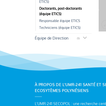
ETICS)
Doctorants, post-doctorants
(équipe ETICS)
Responsable équipe ETICS
Techniciens (équipe ETICS)
Équipe de Direction
(5)
À PROPOS DE L'UMR-241 SANTÉ ET S
ECOSYTÈMES POLYNÉSIENS
L’UMR-241 SECOPOL : une recherche centr