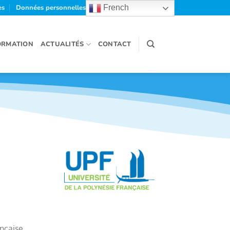
es
Données personnelles et cookies
French
ORMATION
ACTUALITÉS
CONTACT
ançaise