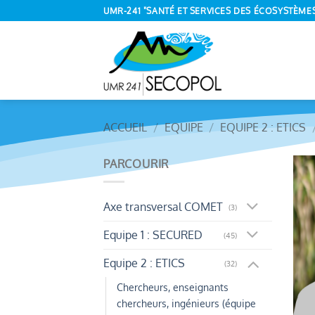
Passer
UMR-241 "SANTÉ ET SERVICES DES ÉCOSYSTÈME
au
contenu
ACCUEIL
/
EQUIPE
/
EQUIPE 2 : ETICS
PARCOURIR
Axe transversal COMET
(3)
Equipe 1 : SECURED
(45)
Equipe 2 : ETICS
(32)
Chercheurs, enseignants
chercheurs, ingénieurs (équipe