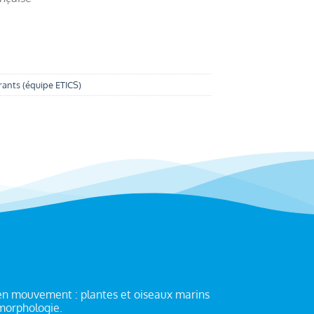
ants (équipe ETICS)
en mouvement : plantes et oiseaux marins
morphologie.