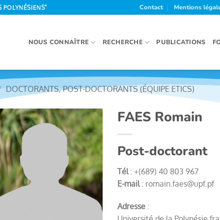
Contact
Mentions légal
S POLYNÉSIENS"
NOUS CONNAÎTRE
RECHERCHE
PUBLICATIONS
F
/
DOCTORANTS, POST-DOCTORANTS (ÉQUIPE ETICS)
FAES Romain
Post-doctorant
Tél
: +(689) 40 803 967
E-mail
: romain.faes@upf.pf
Adresse
:
Université de la Polynésie fr