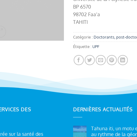
BP 6570
98702 Faa’a
TAHITI
Catégorie :
Doctorants, post-doctor
Étiquette :
UPF
ERVICES DES
DERNIÈRES ACTUALITÉS
Tahuna iti, un motu 
ée sur la santé des
au rythme de la géo