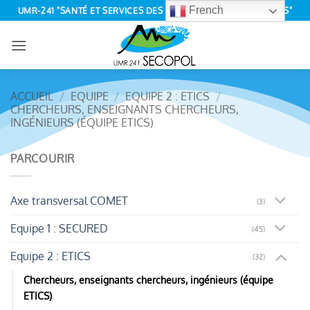
Passer
French
UMR-241 "SANTÉ ET SERVICES DES ÉCOSYSTÈMES POLYNÉSIENS"
au
contenu
ACCUEIL
/
EQUIPE
/
EQUIPE 2 : ETICS
/
CHERCHEURS, ENSEIGNANTS CHERCHEURS,
INGÉNIEURS (ÉQUIPE ETICS)
PARCOURIR
Axe transversal COMET
(3)
Equipe 1 : SECURED
(45)
Equipe 2 : ETICS
(32)
Chercheurs, enseignants chercheurs, ingénieurs (équipe
ETICS)