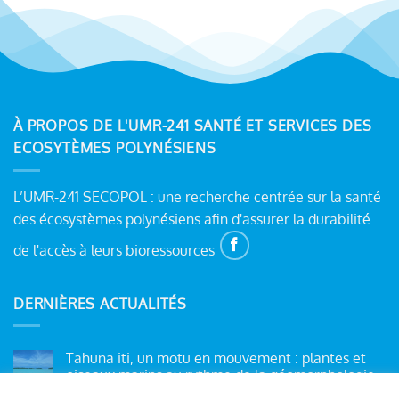
À PROPOS DE L'UMR-241 SANTÉ ET SERVICES DES
ECOSYTÈMES POLYNÉSIENS
L’UMR-241 SECOPOL : une recherche centrée sur la santé
des écosystèmes polynésiens afin d'assurer la durabilité
de l'accès à leurs bioressources
DERNIÈRES ACTUALITÉS
Tahuna iti, un motu en mouvement : plantes et
oiseaux marins au rythme de la géomorphologie.
Aucun