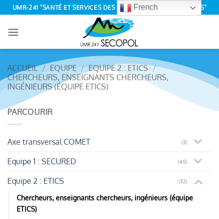
Passer
French
UMR-241 "SANTÉ ET SERVICES DES ÉCOSYSTÈMES POLYNÉSIENS"
au
contenu
ACCUEIL
/
EQUIPE
/
EQUIPE 2 : ETICS
/
CHERCHEURS, ENSEIGNANTS CHERCHEURS,
INGÉNIEURS (ÉQUIPE ETICS)
PARCOURIR
Axe transversal COMET
(3)
Equipe 1 : SECURED
(45)
Equipe 2 : ETICS
(32)
Chercheurs, enseignants chercheurs, ingénieurs (équipe
ETICS)