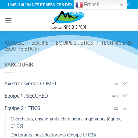
Passer
French
UMR-241 "SANTÉ ET SERVICES DES ÉCOSYSTÈMES POLYNÉSIENS"
au
contenu
ACCUEIL
/
EQUIPE
/
EQUIPE 2 : ETICS
/
TECHNICIENS
(ÉQUIPE ETICS)
PARCOURIR
Axe transversal COMET
(3)
Equipe 1 : SECURED
(45)
Equipe 2 : ETICS
(32)
Chercheurs, enseignants chercheurs, ingénieurs (équipe
ETICS)
Doctorants, post-doctorants (équipe ETICS)